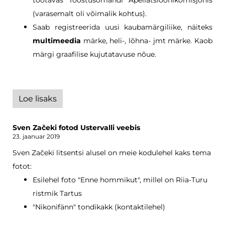
(varasemalt oli võimalik kohtus).
Saab registreerida uusi kaubamärgiliike, näiteks
multimeedia
märke, heli-, lõhna- jmt märke. Kaob
märgi graafilise kujutatavuse nõue.
Loe lisaks
Sven Začeki fotod Ustervalli veebis
23. jaanuar 2019
Sven Začeki litsentsi alusel on meie kodulehel kaks tema
fotot:
Esilehel foto "Enne hommikut", millel on Riia-Turu
ristmik Tartus
"Nikonifänn" tondikakk (kontaktilehel)