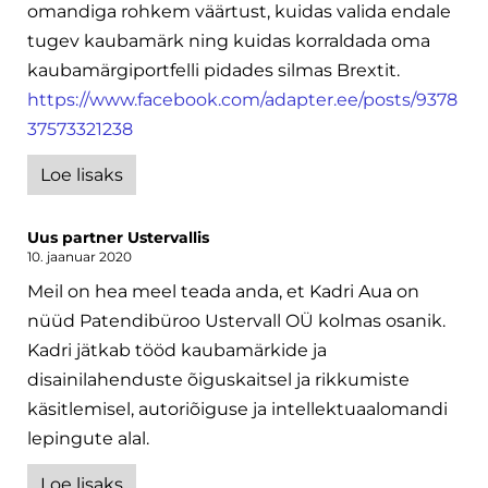
omandiga rohkem väärtust, kuidas valida endale
tugev kaubamärk ning kuidas korraldada oma
kaubamärgiportfelli pidades silmas Brextit.
https://www.facebook.com/adapter.ee/posts/9378
37573321238
Loe lisaks
Uus partner Ustervallis
10. jaanuar 2020
Meil on hea meel teada anda, et Kadri Aua on
nüüd Patendibüroo Ustervall OÜ kolmas osanik.
Kadri jätkab tööd kaubamärkide ja
disainilahenduste õiguskaitsel ja rikkumiste
käsitlemisel, autoriõiguse ja intellektuaalomandi
lepingute alal.
Loe lisaks