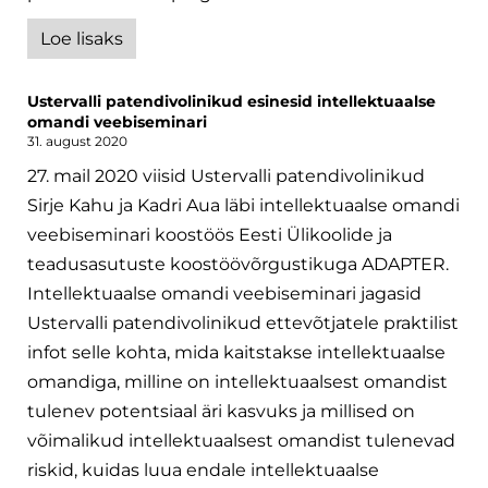
Loe lisaks
Ustervalli patendivolinikud esinesid intellektuaalse
omandi veebiseminari
31. august 2020
27. mail 2020 viisid Ustervalli patendivolinikud
Sirje Kahu ja Kadri Aua läbi intellektuaalse omandi
veebiseminari koostöös Eesti Ülikoolide ja
teadusasutuste koostöövõrgustikuga ADAPTER.
Intellektuaalse omandi veebiseminari jagasid
Ustervalli patendivolinikud ettevõtjatele praktilist
infot selle kohta, mida kaitstakse intellektuaalse
omandiga, milline on intellektuaalsest omandist
tulenev potentsiaal äri kasvuks ja millised on
võimalikud intellektuaalsest omandist tulenevad
riskid, kuidas luua endale intellektuaalse