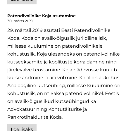
Patendivolinike Koja asutamine
30. märts 2019
29. märtsil 2019 asutati Eesti Patendivolinike
Koda. Koda on avalik-õiguslik juriidiline isik,
millesse kuulumine on patendivolinikele
kohustuslik. Koja ülesandeks on patendivolinike
kutseeksamite ja koolituste korraldamine ning
järelevalve teostamine. Koja pädevusse kuulub
kutse andmine ja ära võtmine. Kojal on aukohus.
Analoogiline kutseühing, millesse kuulumine on
kohustuslik, on nt Saksa patendivolinikel. Eestis
on avalik-õiguslikud kutseühingud ka
Advokatuur ning Kohtutäiturite ja
Pankrotihaldurite Koda.
Loe lisaks