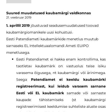
Suured muudatused kaubamärgi valdkonnas
21. veebruar 2019
1. aprillil 2019
jõustuvad seadusemuudatused toovad
kaubamärgiomanikele uusi kohustusi.
Eesti Patendiameti kaubamärkide menetlus muutub
sarnaseks EL Intellektuaalomandi Ameti EUIPO
menetlusega.
Eesti Patendiamet ei hakka enam kontrollima, kas
taotletav kaubamärk on vastuolus teise isiku
varasema õigusega, nt kaubamärgi või ärinimega.
Seega
Patendiamet ei keeldu kaubamärki
registreerimast, kui leidub varasem sarnane
Eesti või EL kaubamärk
samade või sarnaste
kaupade tähistamiseks (st kaubamärgi
registreerimisest keeldumise suhteliste aluste osas