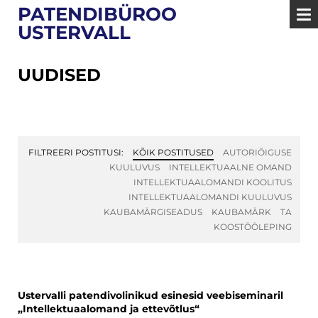
PATENDIBÜROO
USTERVALL
UUDISED
FILTREERI POSTITUSI:
KÕIK POSTITUSED
AUTORIÕIGUSE
KUULUVUS
INTELLEKTUAALNE OMAND
INTELLEKTUAALOMANDI KOOLITUS
INTELLEKTUAALOMANDI KUULUVUS
KAUBAMÄRGISEADUS
KAUBAMÄRK
TA
KOOSTÖÖLEPING
Ustervalli patendivolinikud esinesid veebiseminaril
„Intellektuaalomand ja ettevõtlus“