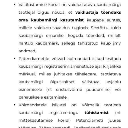
Vaidlustamise korral on vaidlustatava kaubamärgi
taotlejal õigus nõuda, et
vaidlustaja tõendaks
oma kaubamärgi kasutamist
kaupade suhtes,
millele vaidlustusavaldus tugineb. Seetõttu tuleb
kaubamärgi omanikel koguda tõendeid, millelt
nähtub kaubamärk, sellega tähistatud kaup jmv
andmed.
Patendiametile võivad kolmandad isikud esitada
kaubamärgi registreerimismenetluse ajal kirjalikke
märkusi, milles juhitakse tähelepanu taotletava
kaubamärgi õiguskaitset välistava asjaolu
esinemisele (nt eristusvõime puudumine) või
pahausksele esitamisele.
Kolmandatele isikutel on võimalik taotleda
kaubamärgi registreeringu
tühistamist
(nt
mittekasutamise korral) Patendiameti juures
töötavas Tööstusomandi Apellatsioonikomisjonis