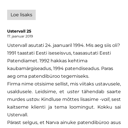
Loe lisaks
Ustervall 25
17. jaanuar 2019
Ustervall asutati 24. jaanuaril 1994. Mis aeg siis oli?
1991 taastati Eesti iseseisvus, taasasutati Eesti
Patendiamet. 1992 hakkas kehtima
kaubamärgiseadus, 1994 patendiseadus. Paras
aeg oma patendibüroo tegemiseks.
Firma nime otsisime sellist, mis viitaks ustavusele,
usaldusele. Leidsime, et
uster
tähendab saarte
murdes
ustav.
Kindluse mõttes
lisasime -
vall
, sest
kaitseme klienti ja tema loomingut. Kokku sai
Ustervall.
Pärast selgus, et Narva ainuke patendibüroo asus