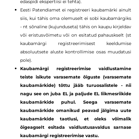
edaspidi ekspertiisi ei tehta).
Eesti Patendiamet ei registreeri kaubamärki ainult
siis, kui tähis oma olemuselt ei sobi kaubamärgiks
- nt sõnaline (kujunduseta) tähis on kaupu kirjeldav
või eristusvõimetu või on esitatud pahauskselt (st
kaubamärgi registreerimisest keeldumise
absoluutsete aluste kontrollimise osas muudatusi
pole).
Kaubamärgi registreerimise vaidlustamine
teiste isikute varasemate õiguste (varasemate
kaubamärkide) tõttu jääb turuosalistele - nii
nagu see on juba EL ja paljude EL liikmesriikide
kaubamärkide puhul. Seega
varasemate
kaubamärkide omanikud
peavad jälgima uute
kaubamärkide taotlusi, et oleks võimalik
õigeagselt esitada vaidlustusavaldus sarnase
kaubamärgi registreerimise vastu.