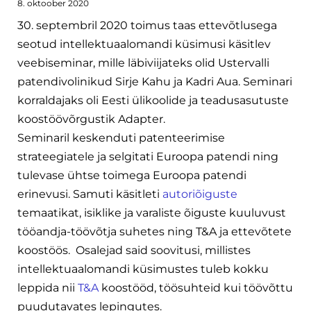
8. oktoober 2020
30. septembril 2020 toimus taas ettevõtlusega
seotud intellektuaalomandi küsimusi käsitlev
veebiseminar, mille läbiviijateks olid Ustervalli
patendivolinikud Sirje Kahu ja Kadri Aua. Seminari
korraldajaks oli Eesti ülikoolide ja teadusasutuste
koostöövõrgustik Adapter.
Seminaril keskenduti patenteerimise
strateegiatele ja selgitati Euroopa patendi ning
tulevase ühtse toimega Euroopa patendi
erinevusi. Samuti käsitleti
autoriõiguste
temaatikat, isiklike ja varaliste õiguste kuuluvust
tööandja-töövõtja suhetes ning T&A ja ettevõtete
koostöös. Osalejad said soovitusi, millistes
intellektuaalomandi küsimustes tuleb kokku
leppida nii
T&A
koostööd, töösuhteid kui töövõttu
puudutavates lepingutes.