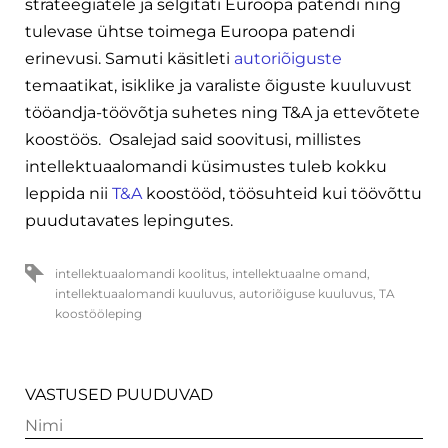
strateegiatele ja selgitati Euroopa patendi ning
tulevase ühtse toimega Euroopa patendi
erinevusi. Samuti käsitleti
autoriõiguste
temaatikat, isiklike ja varaliste õiguste kuuluvust
tööandja-töövõtja suhetes ning T&A ja ettevõtete
koostöös. Osalejad said soovitusi, millistes
intellektuaalomandi küsimustes tuleb kokku
leppida nii
T&A
koostööd, töösuhteid kui töövõttu
puudutavates lepingutes.
intellektuaalomandi koolitus
,
intellektuaalne omand
,
intellektuaalomandi kuuluvus
,
autoriõiguse kuuluvus
,
TA
koostööleping
VASTUSED PUUDUVAD